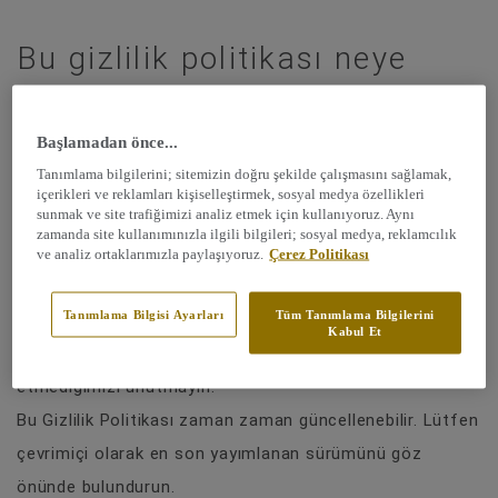
Bu gizlilik politikası neye
uygulanıyor?
Başlamadan önce...
Bu Gizlilik Politikası, ister Tarkett internet sitesi
Tanımlama bilgilerini; sitemizin doğru şekilde çalışmasını sağlamak,
tarafından olsun isterse de başka diğer araçlarla olsun,
içerikleri ve reklamları kişiselleştirmek, sosyal medya özellikleri
sunmak ve site trafiğimizi analiz etmek için kullanıyoruz. Aynı
Tarkett tarafından toplanılan tüm Verilerinize uygulanır.
zamanda site kullanımınızla ilgili bilgileri; sosyal medya, reklamcılık
Tarkett internet sitesi ve uygulamaları, ortaklarımızın
ve analiz ortaklarımızla paylaşıyoruz.
Çerez Politikası
ve/veya iştiraklerimizin ağlarına bağlantılar içerebilir. Bu
Tanımlama Bilgisi Ayarları
Tüm Tanımlama Bilgilerini
internet sitelerinin kendi gizlilik politikaları olduğunu ve
Kabul Et
bu politikalar için hiçbir sorumluluk ve yükümlülük kabul
etmediğimizi unutmayın.
Bu Gizlilik Politikası zaman zaman güncellenebilir. Lütfen
çevrimiçi olarak en son yayımlanan sürümünü göz
önünde bulundurun.